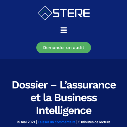
Aller
au
contenu
Main
Menu
Demander un audit
Dossier – L’assurance
et la Business
Intelligence
19 mai 2021
|
Laisser un commentaire
|
5 minutes de lecture