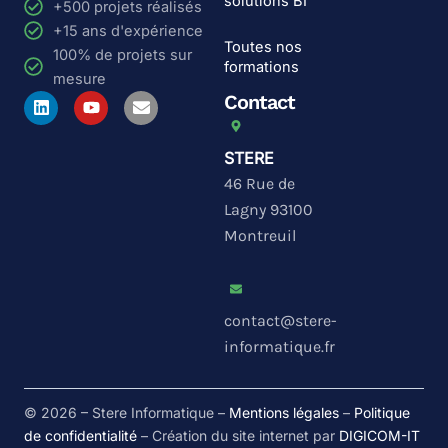
solutions BI
+500 projets réalisés
+15 ans d'expérience
Toutes nos
100% de projets sur
formations
mesure
L
Y
E
Contact
i
o
n
n
u
v
k
t
e
STERE
e
u
l
d
b
o
46 Rue de
i
e
p
Lagny 93100
n
e
Montreuil
contact@stere-
informatique.fr
© 2026 – Stere Informatique –
Mentions légales
–
Politique
de confidentialité
– Création du site internet par
DIGICOM-IT