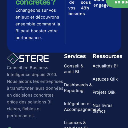
concrètes ?​​
un au
de
sous
engagement
vos
48h
Échangeons sur vos
besoins
enjeux et découvrons
ensemble comment la
BI peut booster votre
performance.
Services
Ressources
Conseil &
Actualités BI
Conseil en Business
audit BI
Intelligence depuis 2010.
Astuces Qlik
Nous aidons les entreprises
Dashboards &
à transformer leurs données
Reporting
Projets Qlik
en décisions concrètes
grâce des solutions BI
Intégration et
Nos livres
claires, fiables et
Accompagnement
blancs
performantes.
Licences &