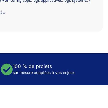
(Monitoring apps, logs applicatives, logs système…)
és.
100 % de projets
sur mesure adaptées à vos enjeux