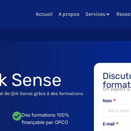
Accueil
A propos
Services
Resso
ik Sense
Discut
format
Un expert S
el de Qlik Sense grâce à des formations
Nom
Des formations 100%
finançable par OPCO
E-mail