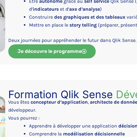
Être
autonome
grâce au
self service
Qlik Sense (
d’
indicateurs
et d’
axe d’analyse
)
Construire
des graphiques et des tableaux
vari
Mettre en place le
story telling
(préparer, présent
Deux journées pour appréhender le futur dans Qlik Sense.
Je découvre le programme
Formation Qlik Sense
Dév
Vous êtes
concepteur d’application
,
architecte de donné
développeur.
Vous pourrez :
Apprendre à développer une application
décision
Comprendre la
modélisation décisionnelle