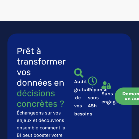
Prêt à
transformer
vos
données en
Audit
gratuit
Réponse
décisions
Sans
Deman
de
sous
un au
concrètes ?​​
engagement
vos
48h
Échangeons sur vos
besoins
enjeux et découvrons
ensemble comment la
BI peut booster votre