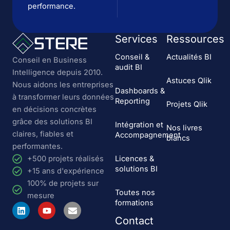
performance.
Services
Ressources
Conseil &
Actualités BI
Conseil en Business
audit BI
Intelligence depuis 2010.
Astuces Qlik
Nous aidons les entreprises
Dashboards &
à transformer leurs données
Reporting
Projets Qlik
en décisions concrètes
grâce des solutions BI
Intégration et
Nos livres
claires, fiables et
Accompagnement
blancs
performantes.
Licences &
+500 projets réalisés
solutions BI
+15 ans d'expérience
100% de projets sur
Toutes nos
mesure
formations
L
Y
E
i
o
n
Contact
n
u
v