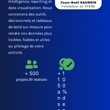
Intelligence, reporting et
data visualisation. Nous
concevons des outils
décisionnels et tableaux
de bord sur mesure pour
rendre vos données plus
lisibles, fiables et utiles
au pilotage de votre
activité.
+ 500
+
1
1
0
projets BI réalisés
5
0
a
%
n
d
s
e