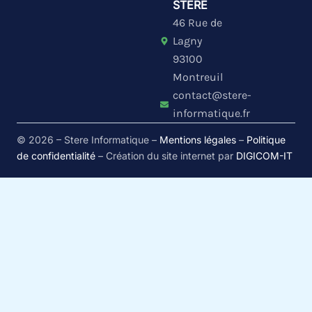
k
t
e
STERE
e
u
l
46 Rue de
d
b
o
i
e
p
Lagny
n
e
93100
Montreuil
contact@stere-
informatique.fr
© 2026 – Stere Informatique –
Mentions légales
–
Politique
de confidentialité
– Création du site internet par
DIGICOM-IT