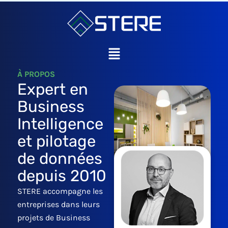
Aller
au
contenu
Main
Menu
À PROPOS
Expert en
Business
Intelligence
et pilotage
de données
depuis 2010
STERE accompagne les
entreprises dans leurs
projets de Business