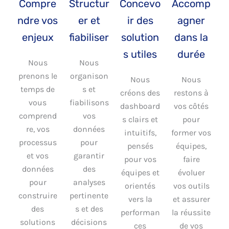
Compre
Structur
Concevo
Accomp
ndre vos
er et
ir des
agner
enjeux
fiabiliser
solution
dans la
s utiles
durée
Nous
Nous
prenons le
organison
Nous
Nous
temps de
s et
créons des
restons à
vous
fiabilisons
dashboard
vos côtés
comprend
vos
s clairs et
pour
re, vos
données
intuitifs,
former vos
processus
pour
pensés
équipes,
et vos
garantir
pour vos
faire
données
des
équipes et
évoluer
pour
analyses
orientés
vos outils
construire
pertinente
vers la
et assurer
des
s et des
performan
la réussite
solutions
décisions
ces
de vos