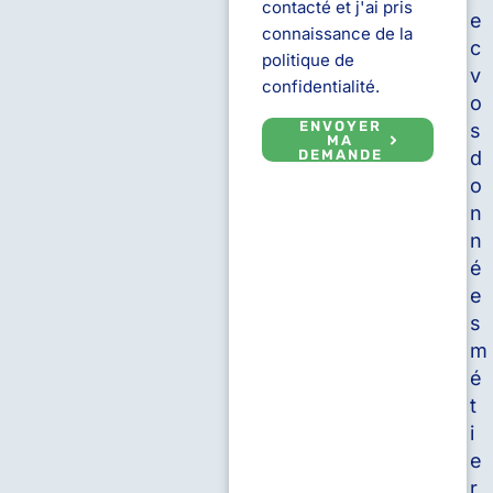
contacté et j'ai pris
e
connaissance de la
c
politique de
v
confidentialité.
o
ENVOYER
s
MA
DEMANDE
d
o
n
n
é
e
s
m
é
t
i
e
r