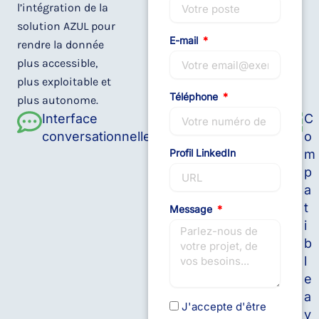
l’intégration de la
solution AZUL pour
E-mail
rendre la donnée
plus accessible,
plus exploitable et
Téléphone
plus autonome.
Interface
Déploiement
C
conversationnelle
Cloud
o
Profil LinkedIn
ou On-Premise
m
p
a
t
Message
i
b
l
e
a
J'accepte d'être
v