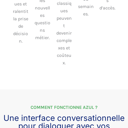
les
s
classiq
ues et
semain
nouvell
d’accès.
ues
ralentit
es.
es
peuven
la prise
questio
t
de
ns
devenir
décisio
métier.
comple
n.
xes et
coûteu
x.
COMMENT FONCTIONNE AZUL ?
Une interface conversationnelle
pour dialoguer avec vos