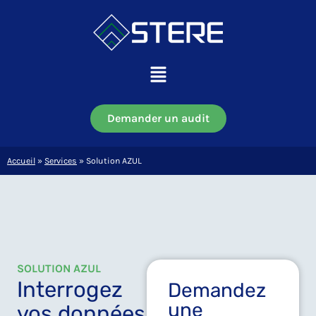
Aller
au
contenu
Main
Menu
Demander un audit
Accueil
»
Services
»
Solution AZUL
SOLUTION AZUL
Interrogez
Demandez
une
vos données