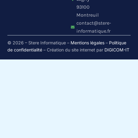
n
e
93100
Montreuil
contact@stere-
informatique.fr
© 2026 – Stere Informatique –
Mentions légales
–
Politique
de confidentialité
– Création du site internet par
DIGICOM-IT