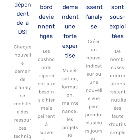
dépen
bord
dema
issent
sont
dent
devie
ndent
l’analy
sous-
de la
nnent
une
se
exploi
DSI
figés
forte
tées
Créer
exper
Chaque
un
Les
De
nouvell
tise
nouvel
dashbo
nombr
e
indicat
ards
euses
Modéli
deman
eur ou
répond
inform
sation,
de
une
ent aux
ations
formati
d’analy
nouvell
besoin
restent
on,
se
e vue
s d’hier
inutilis
mainte
mobilis
peut
mais
ées
nance :
e des
prendre
peinent
faute
les
ressour
plusieu
à
d’outils
projets
ces
rs jours
suivre
simple
BI
techniq
ou