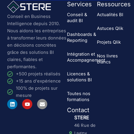
Services
Ressources
Conseil &
Actualités BI
Conseil en Business
audit BI
Intelligence depuis 2010.
Astuces Qlik
Nous aidons les entreprises
Dashboards &
à transformer leurs données
Reporting
Projets Qlik
en décisions concrètes
grâce des solutions BI
Intégration et
Nos livres
claires, fiables et
Accompagnement
blancs
performantes.
Licences &
+500 projets réalisés
solutions BI
+15 ans d'expérience
100% de projets sur
Toutes nos
mesure
formations
L
Y
E
i
o
n
Contact
n
u
v
k
t
e
STERE
e
u
l
46 Rue de
d
b
o
i
e
p
Lagny