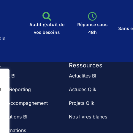
Audit gratuit de
Réponse sous
Sans 
vos besoins
48h
ble
s
Ressources
audit BI
Actualités BI
s & Reporting
Astuces Qlik
e
on et Accompagnement
Projets Qlik
 solutions BI
Nos livres blancs
 formations