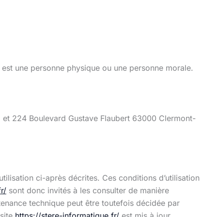
n est une personne physique ou une personne morale.
222 et 224 Boulevard Gustave Flaubert 63000 Clermont-
ilisation ci-après décrites. Ces conditions d’utilisation
r/
sont donc invités à les consulter de manière
tenance technique peut être toutefois décidée par
 site
https://stere-informatique.fr/
est mis à jour