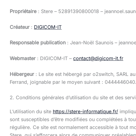
Propriétaire
: Stere – 52891390800018 – jeannoel.sauno
Créateur
:
DIGICOM-IT
Responsable publication
: Jean-Noël Saunois – jeannoe
Webmaster
: DIGICOM-IT –
contact@digicom-it.fr
Hébergeur
: Le site est hébergé par o2switch, SARL au
Ferrand, joignable par le moyen suivant : 0444446040
2. Conditions générales d’utilisation du site et des ser
L’utilisation du site
https://stere-informatique.fr/
implique
sont susceptibles d’être modifiées ou complétées à tout
régulière. Ce site est normalement accessible à tout m
Stere, qui s’efforcera alors de communiquer préalablemen