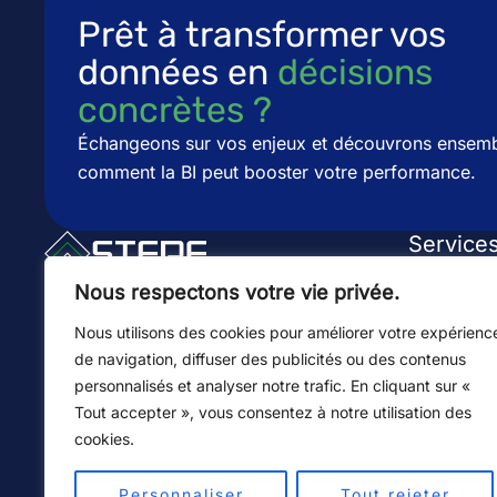
Prêt à transformer vos
données en
décisions
concrètes ?​​
Échangeons sur vos enjeux et découvrons ensem
comment la BI peut booster votre performance.
Service
Conseil & 
Conseil en Business Intelligence
Nous respectons votre vie privée.
depuis 2010. Nous aidons les
Dashboard
Nous utilisons des cookies pour améliorer votre expérienc
entreprises à transformer leurs
de navigation, diffuser des publicités ou des contenus
données en décisions concrètes
Intégrati
personnalisés et analyser notre trafic. En cliquant sur «
grâce des solutions BI claires,
Tout accepter », vous consentez à notre utilisation des
fiables et performantes.
Licences &
cookies.
+500 projets réalisés
Toutes nos
+15 ans d'expérience
Personnaliser
Tout rejeter