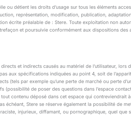
elle ou détient les droits d’usage sur tous les éléments acce
ction, représentation, modification, publication, adaptation
ation écrite préalable de : Stere. Toute exploitation non aut
trefaçon et poursuivie conformément aux dispositions des a
ts et indirects causés au matériel de l’utilisateur, lors de 
t pas aux spécifications indiquées au point 4, soit de l’appar
s (tels par exemple qu’une perte de marché ou perte d’une 
fs (possibilité de poser des questions dans l’espace contact)
tout contenu déposé dans cet espace qui contreviendrait à l
as échéant, Stere se réserve également la possibilité de met
aciste, injurieux, diffamant, ou pornographique, quel que so