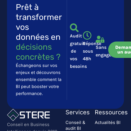
Prêt à
transformer
vos
données en
Audit
gratuit
Réponse
décisions
Sans
Deman
de
sous
un au
concrètes ?​​
engagement
vos
48h
Échangeons sur vos
besoins
enjeux et découvrons
ensemble comment la
BI peut booster votre
performance.
Services
Ressources
Conseil &
Actualités BI
Conseil en Business
audit BI