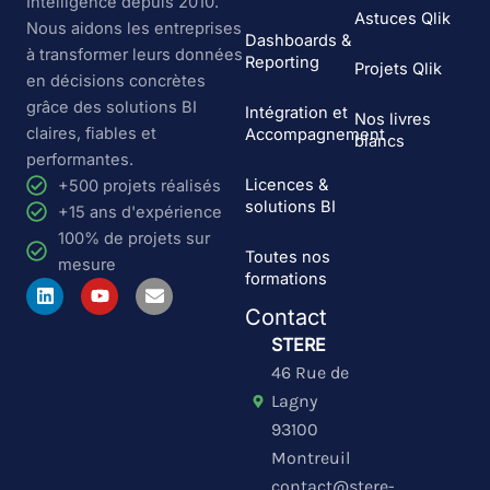
Intelligence depuis 2010.
Astuces Qlik
Nous aidons les entreprises
Dashboards &
à transformer leurs données
Reporting
Projets Qlik
en décisions concrètes
grâce des solutions BI
Intégration et
Nos livres
claires, fiables et
Accompagnement
blancs
performantes.
Licences &
+500 projets réalisés
solutions BI
+15 ans d'expérience
100% de projets sur
Toutes nos
mesure
formations
L
Y
E
i
o
n
Contact
n
u
v
k
t
e
STERE
e
u
l
46 Rue de
d
b
o
i
e
p
Lagny
n
e
93100
Montreuil
contact@stere-