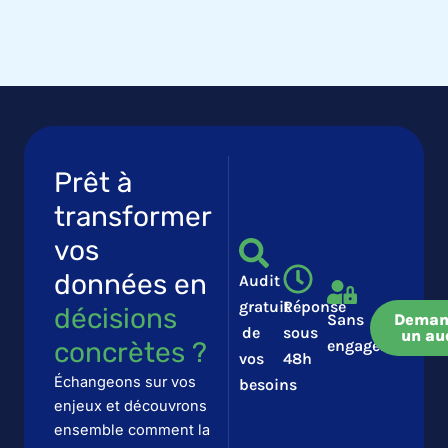
Prêt à
transformer
vos
données en
Audit
gratuit
Réponse
décisions
Sans
Deman
de
sous
un au
concrètes ?​​
engagement
vos
48h
Échangeons sur vos
besoins
enjeux et découvrons
ensemble comment la