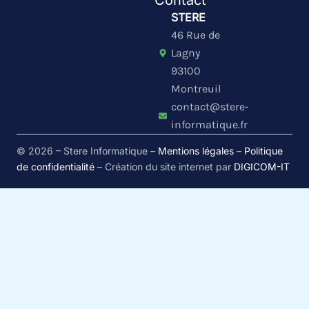
Contact
n
u
v
k
t
e
STERE
e
u
l
46 Rue de
d
b
o
i
e
p
Lagny
n
e
93100
Montreuil
contact@stere-
informatique.fr
© 2026 – Stere Informatique –
Mentions légales
–
Politique
de confidentialité
– Création du site internet par
DIGICOM-IT