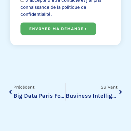
J'accepte d'être contacté et j'ai pris
connaissance de la politique de
confidentialité.
ENVOYER MA DEMANDE
Précédent
Suiv
Précédent
Suivant
Big Data Paris Focus Sur Évènement Du Printemps
Business Intelligence : Comment Et Pourquoi L’adopter