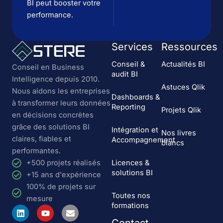
BI peut booster votre
performance.
Services
Ressources
Conseil &
Actualités BI
Conseil en Business
audit BI
Intelligence depuis 2010.
Astuces Qlik
Nous aidons les entreprises
Dashboards &
à transformer leurs données
Reporting
Projets Qlik
en décisions concrètes
grâce des solutions BI
Intégration et
Nos livres
claires, fiables et
Accompagnement
blancs
performantes.
Licences &
+500 projets réalisés
solutions BI
+15 ans d'expérience
100% de projets sur
Toutes nos
mesure
formations
L
Y
E
i
o
n