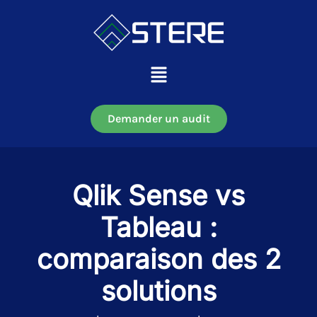
Aller
au
contenu
Main
Menu
Demander un audit
Qlik Sense vs
Tableau :
comparaison des 2
solutions