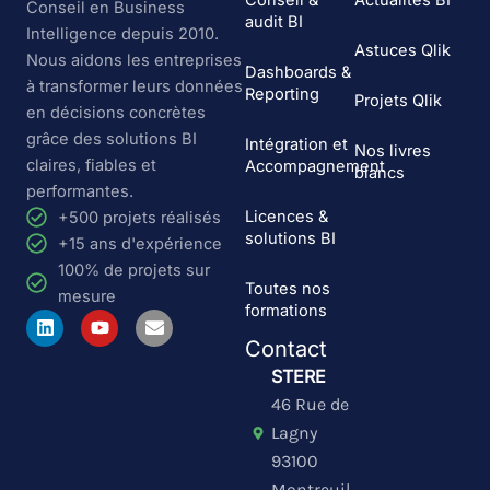
Conseil &
Actualités BI
Conseil en Business
audit BI
Intelligence depuis 2010.
Astuces Qlik
Nous aidons les entreprises
Dashboards &
à transformer leurs données
Reporting
Projets Qlik
en décisions concrètes
grâce des solutions BI
Intégration et
Nos livres
claires, fiables et
Accompagnement
blancs
performantes.
Licences &
+500 projets réalisés
solutions BI
+15 ans d'expérience
100% de projets sur
Toutes nos
mesure
formations
L
Y
E
i
o
n
Contact
n
u
v
k
t
e
STERE
e
u
l
46 Rue de
d
b
o
i
e
p
Lagny
n
e
93100
Montreuil