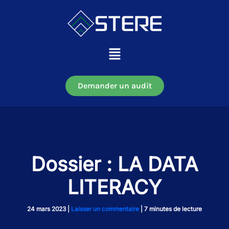
Aller
au
contenu
Main
Menu
Demander un audit
Dossier : LA DATA
LITERACY
24 mars 2023
|
Laisser un commentaire
|
7 minutes de lecture