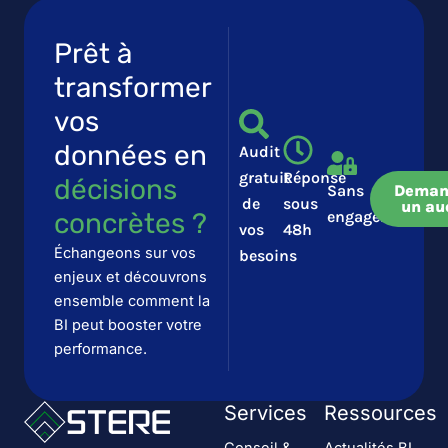
Prêt à
transformer
vos
données en
Audit
gratuit
Réponse
décisions
Sans
Deman
de
sous
un au
concrètes ?​​
engagement
vos
48h
Échangeons sur vos
besoins
enjeux et découvrons
ensemble comment la
BI peut booster votre
performance.
Services
Ressources