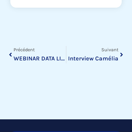
Précédent
Suiv
Précédent
Suivant
WEBINAR DATA LITERACY, LA CONNAISSANCE DE LA DONNEE
Interview Camélia