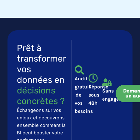
Prêt à
transformer
vos
données en
Audit
gratuit
Réponse
décisions
Sans
Deman
de
sous
un au
concrètes ?​​
engagement
vos
48h
Échangeons sur vos
besoins
enjeux et découvrons
ensemble comment la
BI peut booster votre