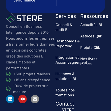
performance.
Services
Ressources
Conseil &
Actualités BI
Conseil en Business
audit BI
Intelligence depuis 2010.
Astuces Qlik
Nous aidons les entreprises
Dashboards &
à transformer leurs données
Reporting
Projets Qlik
en décisions concrètes
grâce des solutions BI
Intégration et
Nos livres
claires, fiables et
Accompagnement
blancs
performantes.
Licences &
+500 projets réalisés
solutions BI
+15 ans d'expérience
100% de projets sur
Toutes nos
mesure
formations
L
Y
E
i
o
n
Contact
n
u
v
k
t
e
STERE