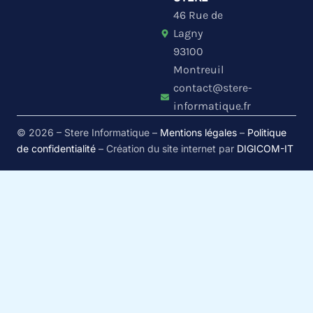
e
u
l
46 Rue de
d
b
o
i
e
p
Lagny
n
e
93100
Montreuil
contact@stere-
informatique.fr
© 2026 – Stere Informatique –
Mentions légales
–
Politique
de confidentialité
– Création du site internet par
DIGICOM-IT