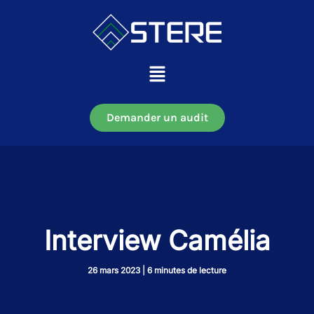
Aller
au
contenu
Main
Menu
Demander un audit
Interview Camélia
26 mars 2023
|
6 minutes de lecture