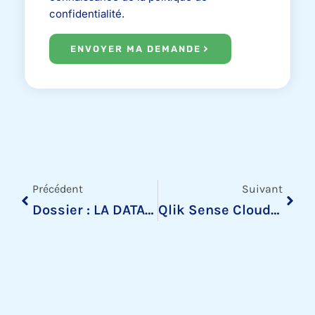
confidentialité.
ENVOYER MA DEMANDE
Précédent
Suiv
Précédent
Suivant
Dossier : LA DATA LITERACY
Qlik Sense Cloud : Simplified Authoring Walkthrough