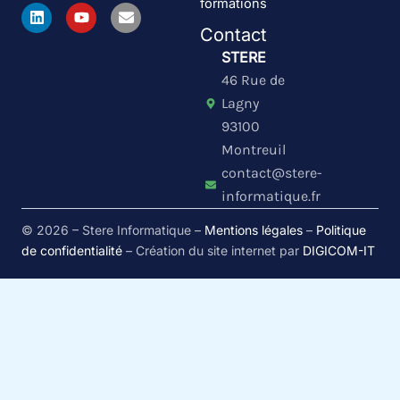
formations
L
Y
E
i
o
n
Contact
n
u
v
k
t
e
STERE
e
u
l
46 Rue de
d
b
o
i
e
p
Lagny
n
e
93100
Montreuil
contact@stere-
informatique.fr
© 2026 – Stere Informatique –
Mentions légales
–
Politique
de confidentialité
– Création du site internet par
DIGICOM-IT