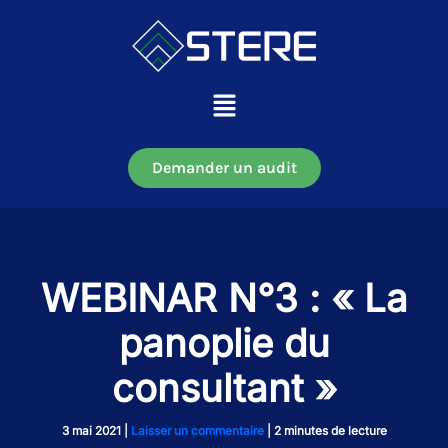
Aller
au
contenu
Main
Menu
Demander un audit
WEBINAR N°3 : « La
panoplie du
consultant »
3 mai 2021
|
Laisser un commentaire
|
2 minutes de lecture