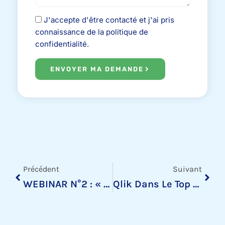
J'accepte d'être contacté et j'ai pris
connaissance de la politique de
confidentialité.
ENVOYER MA DEMANDE
Précédent
Suiv
Précédent
Suivant
WEBINAR N°2 : « LA CONSTRUCTION D’UN TABLEAU DE BORD FINANCIER »
Qlik Dans Le Top 3 Du Magic Quadrant 2021 De Gartner