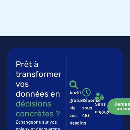
Prêt à
transformer
vos
données en
Audit
gratuit
Réponse
décisions
Sans
Deman
de
sous
un au
concrètes ?​​
engagement
vos
48h
Échangeons sur vos
besoins
enjeux et découvrons