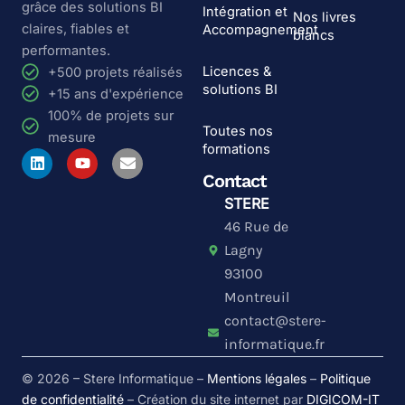
grâce des solutions BI
Intégration et
Nos livres
claires, fiables et
Accompagnement
blancs
performantes.
Licences &
+500 projets réalisés
solutions BI
+15 ans d'expérience
100% de projets sur
Toutes nos
mesure
formations
L
Y
E
i
o
n
Contact
n
u
v
k
t
e
STERE
e
u
l
46 Rue de
d
b
o
i
e
p
Lagny
n
e
93100
Montreuil
contact@stere-
informatique.fr
© 2026 – Stere Informatique –
Mentions légales
–
Politique
de confidentialité
– Création du site internet par
DIGICOM-IT