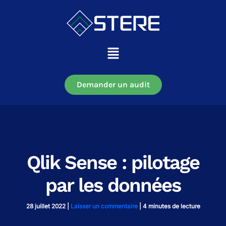
Aller
au
contenu
Main
Menu
Demander un audit
Qlik Sense : pilotage
par les données
28 juillet 2022
|
Laisser un commentaire
|
4 minutes de lecture