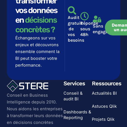
transformer
vos données
Audit
en
décisions
gratuit
Réponse
Deman
Sans
concrètes ?​​
de
sous
un au
engagement
vos
48h
Échangeons sur vos
besoins
enjeux et découvrons
ensemble comment la
BI peut booster votre
performance.
Services
Ressources
Conseil &
Actualités BI
Conseil en Business
audit BI
Intelligence depuis 2010.
Astuces Qlik
Nous aidons les entreprises
Dashboards &
à transformer leurs données
Reporting
Projets Qlik
en décisions concrètes