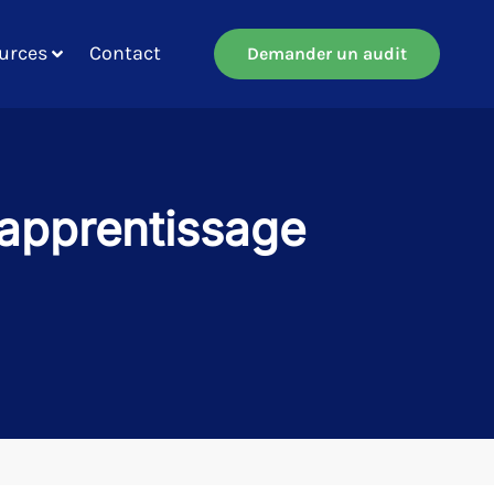
urces
Contact
Demander un audit
’apprentissage