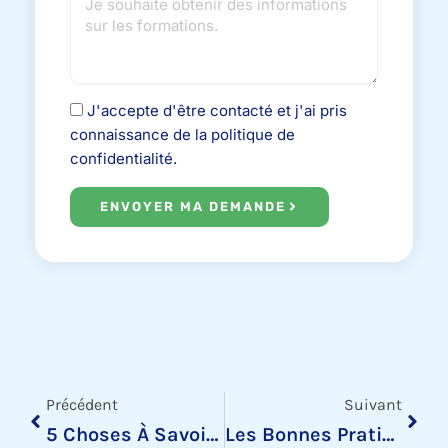
J'accepte d'être contacté et j'ai pris
connaissance de la politique de
confidentialité.
ENVOYER MA DEMANDE
Précédent
Suiv
Précédent
Suivant
5 Choses À Savoir Sur L\’architecture Qlik Sense
Les Bonnes Pratiques Design De Data Visualisation