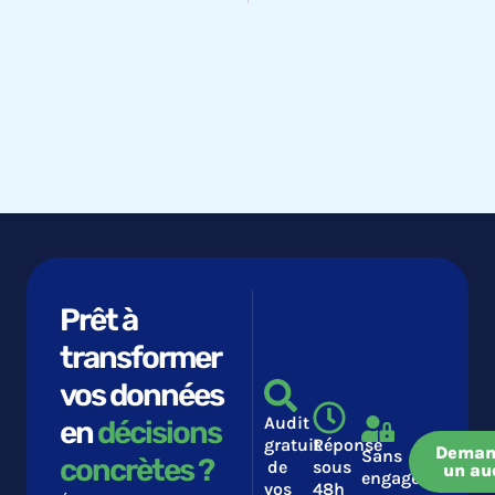
Prêt à
transformer
vos données
Audit
en
décisions
gratuit
Réponse
Deman
Sans
concrètes ?​​
de
sous
un au
engagement
vos
48h