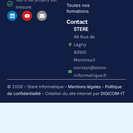
100% de projets sur
Toutes nos
mesure
formations
L
Y
E
i
o
n
Contact
n
u
v
k
t
e
STERE
e
u
l
46 Rue de
d
b
o
i
e
p
Lagny
n
e
93100
Montreuil
contact@stere-
informatique.fr
© 2026 – Stere Informatique –
Mentions légales
–
Politique
de confidentialité
– Création du site internet par
DIGICOM-IT