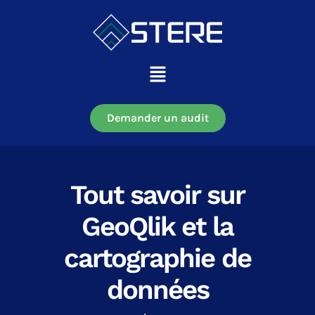
Aller
au
contenu
Main
Menu
Demander un audit
Tout savoir sur
GeoQlik et la
cartographie de
données