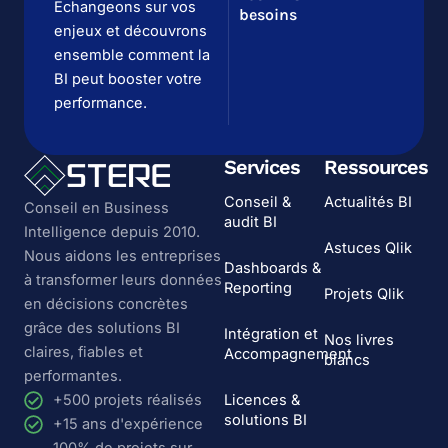
Échangeons sur vos
besoins
enjeux et découvrons
ensemble comment la
BI peut booster votre
performance.
Services
Ressources
Conseil &
Actualités BI
Conseil en Business
audit BI
Intelligence depuis 2010.
Astuces Qlik
Nous aidons les entreprises
Dashboards &
à transformer leurs données
Reporting
Projets Qlik
en décisions concrètes
grâce des solutions BI
Intégration et
Nos livres
claires, fiables et
Accompagnement
blancs
performantes.
Licences &
+500 projets réalisés
solutions BI
+15 ans d'expérience