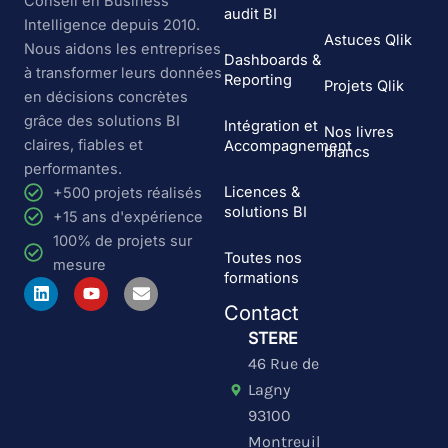
Conseil en Business
audit BI
Intelligence depuis 2010.
Astuces Qlik
Nous aidons les entreprises
Dashboards &
à transformer leurs données
Reporting
Projets Qlik
en décisions concrètes
grâce des solutions BI
Intégration et
Nos livres
claires, fiables et
Accompagnement
blancs
performantes.
Licences &
+500 projets réalisés
solutions BI
+15 ans d'expérience
100% de projets sur
Toutes nos
mesure
formations
L
Y
E
i
o
n
Contact
n
u
v
k
t
e
STERE
e
u
l
46 Rue de
d
b
o
i
e
p
Lagny
n
e
93100
Montreuil