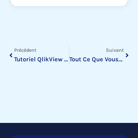
Précédent
Suiv
Précédent
Suivant
Tutoriel QlikView : Création D’une Interface Simple
Tout Ce Que Vous Devez Savoir Sur Qlikview