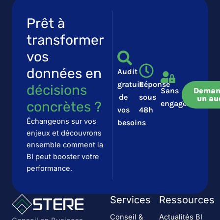
Prêt à
transformer
vos
données en
Audit
gratuit
Réponse
décisions
Sans
Deman
de
sous
un au
concrètes ?​​
engagement
vos
48h
Échangeons sur vos
besoins
enjeux et découvrons
ensemble comment la
BI peut booster votre
performance.
Services
Ressources
Conseil &
Actualités BI