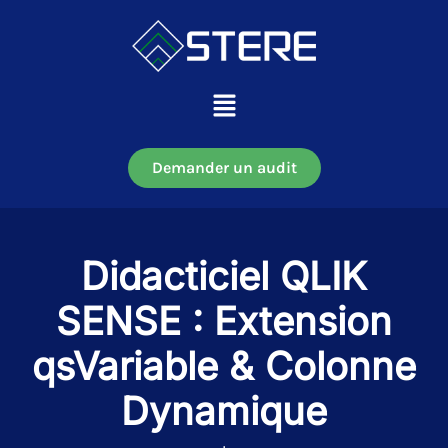
Aller
au
contenu
Main
Menu
Demander un audit
Didacticiel QLIK
SENSE : Extension
qsVariable & Colonne
Dynamique