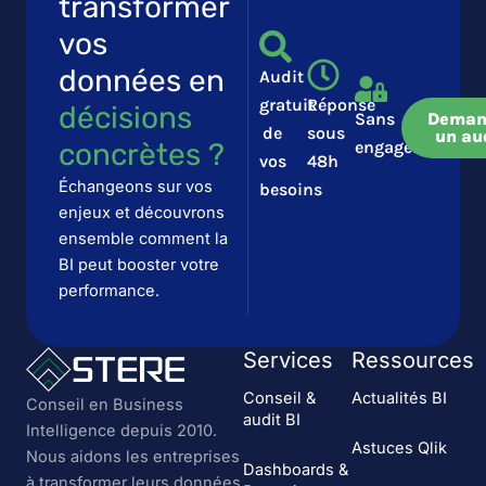
transformer
vos
données en
Audit
gratuit
Réponse
décisions
Sans
Deman
de
sous
un au
concrètes ?​​
engagement
vos
48h
Échangeons sur vos
besoins
enjeux et découvrons
ensemble comment la
BI peut booster votre
performance.
Services
Ressources
Conseil &
Actualités BI
Conseil en Business
audit BI
Intelligence depuis 2010.
Astuces Qlik
Nous aidons les entreprises
Dashboards &
à transformer leurs données