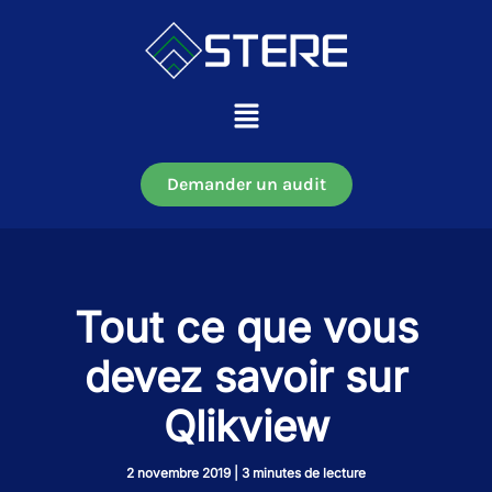
Aller
au
contenu
Main
Menu
Demander un audit
Tout ce que vous
devez savoir sur
Qlikview
2 novembre 2019
|
3 minutes de lecture