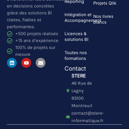
Reporting
Projets Qlik
en décisions concrètes
grâce des solutions BI
Intégration et
Nos livres
claires, fiables et
Accompagnement
blancs
performantes.
Licences &
+500 projets réalisés
solutions BI
+15 ans d'expérience
100% de projets sur
Toutes nos
mesure
formations
L
Y
E
i
o
n
Contact
n
u
v
k
t
e
STERE
e
u
l
46 Rue de
d
b
o
i
e
p
Lagny
n
e
93100
Montreuil
contact@stere-
informatique.fr