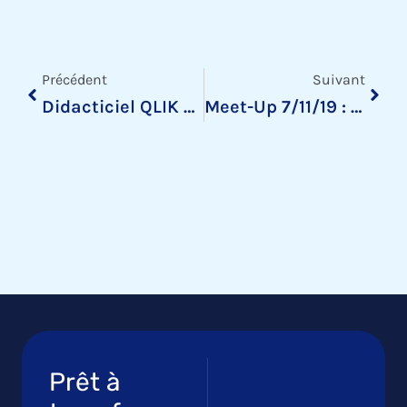
Précédent
Suiv
Précédent
Suivant
Didacticiel QLIK SENSE : Extension QsVariable & Colonne Dynamique
Meet-Up 7/11/19 : Construire Une Application Qlikview
Prêt à