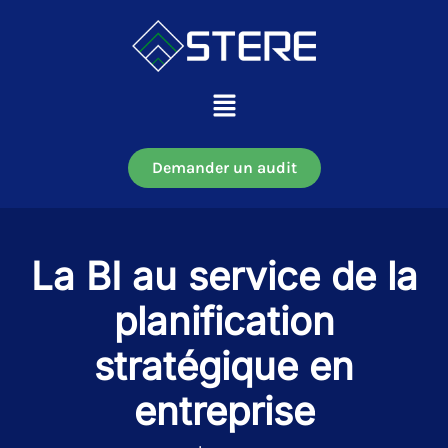
Aller
au
contenu
Main
Menu
Demander un audit
La BI au service de la
planification
stratégique en
entreprise