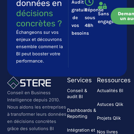
données en
Audit
gratuit
Réponse
décisions
Sans
Deman
de
sous
un au
concrètes ?​​
engagement
vos
48h
Échangeons sur vos
besoins
enjeux et découvrons
ensemble comment la
BI peut booster votre
performance.
Services
Ressources
Conseil &
Actualités BI
Conseil en Business
audit BI
Intelligence depuis 2010.
Astuces Qlik
Nous aidons les entreprises
Dashboards &
à transformer leurs données
Reporting
Projets Qlik
en décisions concrètes
grâce des solutions BI
Intégration et
Nos livres