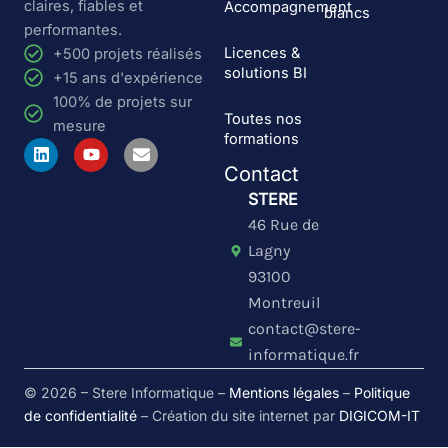
claires, fiables et
Accompagnement
blancs
performantes.
Licences &
+500 projets réalisés
solutions BI
+15 ans d'expérience
100% de projets sur
Toutes nos
mesure
formations
L
Y
E
i
o
n
Contact
n
u
v
k
t
e
STERE
e
u
l
46 Rue de
d
b
o
i
e
p
Lagny
n
e
93100
Montreuil
contact@stere-
informatique.fr
© 2026 – Stere Informatique –
Mentions légales
–
Politique
de confidentialité
– Création du site internet par
DIGICOM-IT