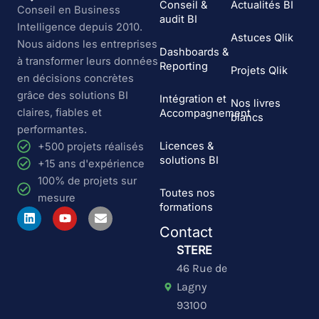
Conseil &
Actualités BI
Conseil en Business
audit BI
Intelligence depuis 2010.
Astuces Qlik
Nous aidons les entreprises
Dashboards &
à transformer leurs données
Reporting
Projets Qlik
en décisions concrètes
grâce des solutions BI
Intégration et
Nos livres
claires, fiables et
Accompagnement
blancs
performantes.
Licences &
+500 projets réalisés
solutions BI
+15 ans d'expérience
100% de projets sur
Toutes nos
mesure
formations
L
Y
E
i
o
n
Contact
n
u
v
k
t
e
STERE
e
u
l
46 Rue de
d
b
o
i
e
p
Lagny
n
e
93100