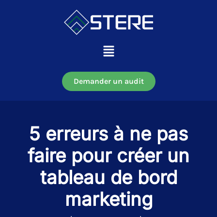
Aller
au
contenu
Main
Menu
Demander un audit
5 erreurs à ne pas
faire pour créer un
tableau de bord
marketing