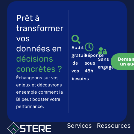
Prêt à
transformer
vos
données en
Audit
gratuit
Réponse
décisions
Sans
Deman
de
sous
un au
concrètes ?​​
engagement
vos
48h
Échangeons sur vos
besoins
enjeux et découvrons
ensemble comment la
BI peut booster votre
performance.
Services
Ressources