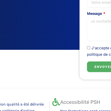
Message
J'accepte d
politique de c
ENVOYE
Accessibilité PSH
tion qualité a été délivrée
la catégorie d’action
Nos formations sont access