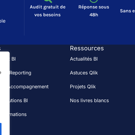
Audit gratuit de
Réponse sous
Sans 
vos besoins
48h
ble
s
Ressources
audit BI
Actualités BI
s & Reporting
Astuces Qlik
e
on et Accompagnement
Projets Qlik
 solutions BI
Nos livres blancs
 formations