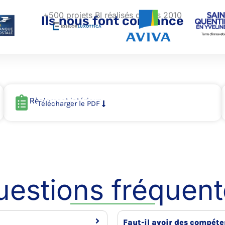
+500 projets BI réalisés depuis 2010
Ils nous font confiance
Règlement intérieur
Télécharger le PDF
uestions fréquent
Faut-il avoir des compéte