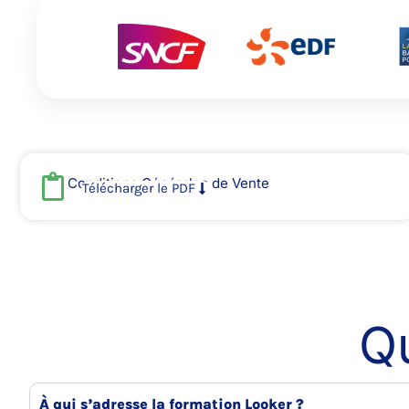
Conditions Générales de Vente
Télécharger le PDF
Q
À qui s’adresse la formation Looker ?