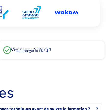
Certification QUALIOPI
Télécharger le PDF
es
nces techniques avant de suivre la formation ?