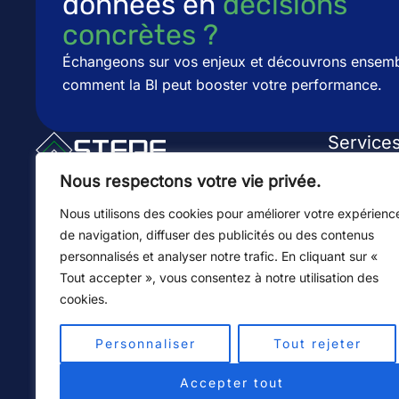
données en
décisions
concrètes ?​​
Échangeons sur vos enjeux et découvrons ensem
comment la BI peut booster votre performance.
Service
Conseil & 
Conseil en Business Intelligence
Nous respectons votre vie privée.
depuis 2010. Nous aidons les
Dashboard
Nous utilisons des cookies pour améliorer votre expérienc
entreprises à transformer leurs
de navigation, diffuser des publicités ou des contenus
données en décisions concrètes
Intégrati
personnalisés et analyser notre trafic. En cliquant sur «
grâce des solutions BI claires,
Tout accepter », vous consentez à notre utilisation des
fiables et performantes.
Licences &
cookies.
+500 projets réalisés
Toutes nos
+15 ans d'expérience
Personnaliser
Tout rejeter
100% de projets sur mesure
L
Y
E
Accepter tout
i
o
n