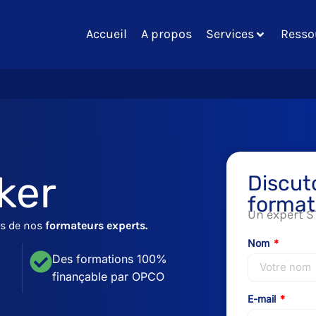
Accueil
A propos
Services
Resso
ker
Discut
format
Un expert S
s de nos
formateurs experts.
Nom
Des formations 100%
finançable par OPCO
E-mail