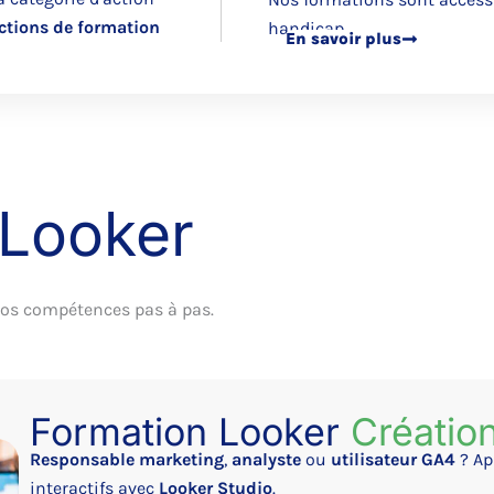
ctions de formation
handicap.
En savoir plus
 Looker
vos compétences pas à pas.
Formation Looker
Créatio
Responsable marketing
,
analyste
ou
utilisateur GA4
? Ap
interactifs avec
Looker Studio
.