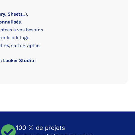
ry, Sheets
…).
onnalisés
.
ptées à vos besoins.
ter le pilotage.
ètres, cartographie.
c
Looker Studio
!
100 % de projets