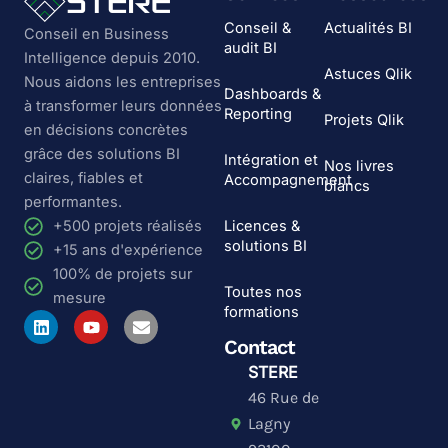
Conseil &
Actualités BI
Conseil en Business
audit BI
Intelligence depuis 2010.
Astuces Qlik
Nous aidons les entreprises
Dashboards &
à transformer leurs données
Reporting
Projets Qlik
en décisions concrètes
grâce des solutions BI
Intégration et
Nos livres
claires, fiables et
Accompagnement
blancs
performantes.
Licences &
+500 projets réalisés
solutions BI
+15 ans d'expérience
100% de projets sur
Toutes nos
mesure
formations
L
Y
E
i
o
n
Contact
n
u
v
k
t
e
STERE
e
u
l
46 Rue de
d
b
o
i
e
p
Lagny
n
e