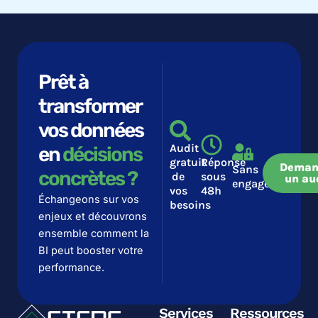
Prêt à
transformer
vos données
Audit
en
décisions
gratuit
Réponse
Deman
Sans
concrètes ?​​
de
sous
un au
engagement
vos
48h
Échangeons sur vos
besoins
enjeux et découvrons
ensemble comment la
BI peut booster votre
performance.
Services
Ressources