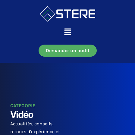
Aller
au
contenu
Main
Menu
Demander un audit
CATEGORIE
Vidéo
Actualités, conseils,
retours d’expérience et