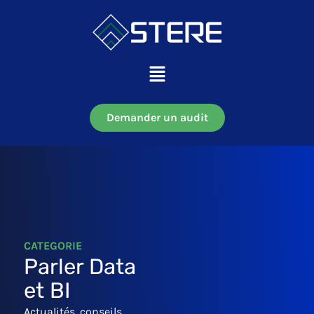
Aller
au
contenu
Main
Menu
Demander un audit
CATEGORIE
Parler Data
et BI
Actualités, conseils,