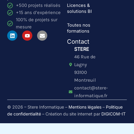
Licences &
+500 projets réalisés
solutions BI
+15 ans d'expérience
100% de projets sur
Toutes nos
mesure
formations
L
Y
E
i
o
n
Contact
n
u
v
k
t
e
STERE
e
u
l
46 Rue de
d
b
o
i
e
p
Lagny
n
e
93100
Montreuil
contact@stere-
informatique.fr
© 2026 – Stere Informatique –
Mentions légales
–
Politique
de confidentialité
– Création du site internet par
DIGICOM-IT