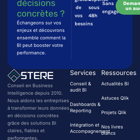
décisions
Sans
Deman
de
sous
un au
concrètes ?​​
engagement
vos
48h
Échangeons sur vos
besoins
enjeux et découvrons
ensemble comment la
BI peut booster votre
performance.
Services
Ressources
Conseil &
Actualités BI
Conseil en Business
audit BI
Intelligence depuis 2010.
Astuces Qlik
Nous aidons les entreprises
Dashboards &
à transformer leurs données
Reporting
Projets Qlik
en décisions concrètes
grâce des solutions BI
Intégration et
Nos livres
claires, fiables et
Accompagnement
blancs
performantes.